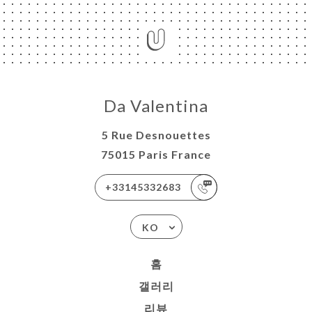
약
기
Da Valentina
러
5 Rue Desnouettes
75015 Paris France
뷰
뉴
+33145332683
락
KO
홈
갤러리
리뷰