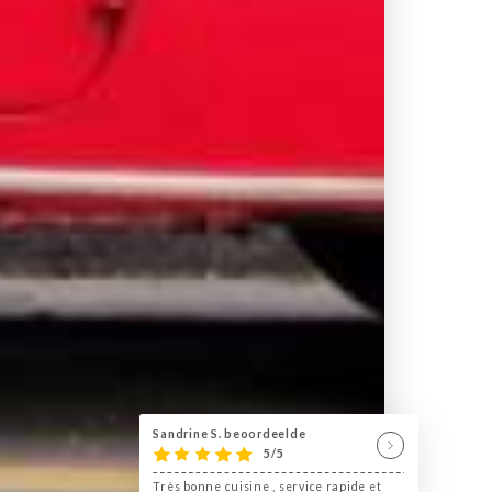
Sandrine S. beoordeelde
5/5
Très bonne cuisine , service rapide et