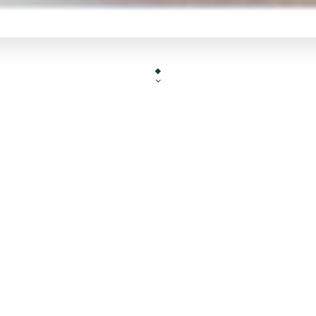
 suis une cuisinière inspirée par la générosité de
sine italienne. Je trouve de la magie dans l’act
transformation de la matière qui intervient en
sinant, puis dans l’acte de dégustation qui s’ens
comme une performance quotidienne, banale e
pourtant poétique.
Chef Valentina