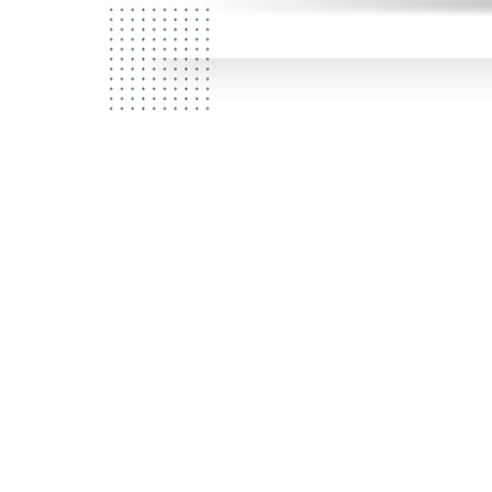
Je
cui
cui