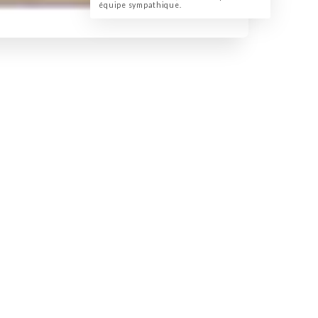
équipe sympathique.
 la
e de
uit,
t