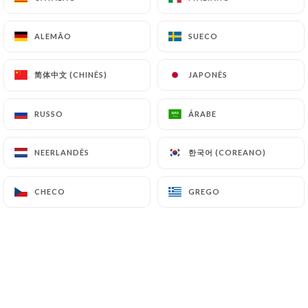
Je suis une cuisinière inspirée par la
générosité de la cuisine italienne. Je
trouve de la magie dans l’acte de
ALEMÃO
ALEMÃO
SUECO
SUECO
transformation de la matière qui
intervient en cuisinant, puis dans
简体中文 (CHINÊS)
简体中文 (CHINÊS)
JAPONÊS
JAPONÊS
l’acte de dégustation qui s’ensuit,
comme une performance
RUSSO
RUSSO
ÁRABE
ÁRABE
quotidienne, banale et pourtant
poétique.
Chef Valentina
한국어 (COREANO)
한국어 (COREANO)
NEERLANDÊS
NEERLANDÊS
CHECO
CHECO
GREGO
GREGO
Quem somos?
Da Valentina est un restaurant italien