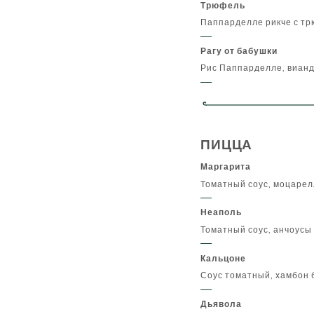
Трюфель
Паппарделле рикче с т
Рагу от бабушки
Рис Паппарделле, вианд
ПИЦЦА
Маргарита
Томатный соус, моцарел
Неаполь
Томатный соус, анчоусы 
Кальцоне
Соус томатный, хамбон 
Дьявола