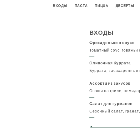
ВХОДЫ
ПАСТА
ПИЦЦА
ДЕСЕРТЫ
АПЕРТИВЫ И КОКТЕЙЛИ
МИНЕРАЛЬНЫЕ 
ВХОДЫ
КРАСНОЕ ВИНО
ДИДЖЕСТИВЫ
ГОРЯЧ
Фрикадельки в соусе
Томатный соус, говяжьи 
Сливочная буррата
Буррата, засахаренные
Ассорти из закусок
Овощи на гриле, помидо
Салат для гурманов
Сезонный салат, гранат