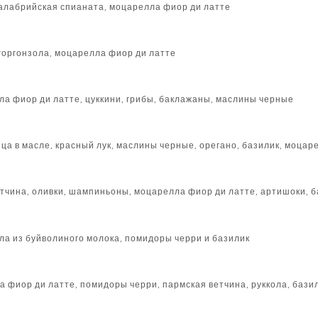
калабрийская спианата, моцарелла фиор ди латте
 горгонзола, моцарелла фиор ди латте
ла фиор ди латте, цуккини, грибы, баклажаны, маслины черные
ца в масле, красный лук, маслины черные, орегано, базилик, моцар
етчина, оливки, шампиньоны, моцарелла фиор ди латте, артишоки, 
ла из буйволиного молока, помидоры черри и базилик
а фиор ди латте, помидоры черри, пармская ветчина, руккола, бази