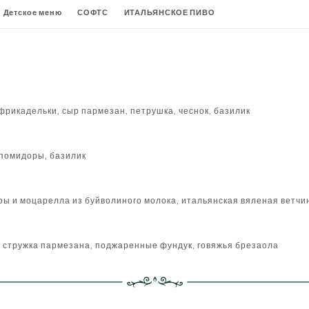
Детское меню
СОФТС
ИТАЛЬЯНСКОЕ ПИВО
ВОДЫ
ИГРИСТЫЕ ВИНА
БЕЛОЕ ВИНО
РОЗОВОЕ ВИНО
ИЕ НАПИТКИ
фрикадельки, сыр пармезан, петрушка, чеснок, базилик
 помидоры, базилик
ры и моцарелла из буйволиного молока, итальянская вяленая ветчи
, стружка пармезана, поджаренные фундук, говяжья брезаола