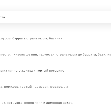
ста
соусом, буррата страчателла, базилик
песто, пиньоны де пин, пармезан, страчателла де буррата, базили
ем из яичного желтка и тертый пекорино
на, помидор, тертый пармезан, моцарелла
нок, петрушка, перец чили и лимонная цедра