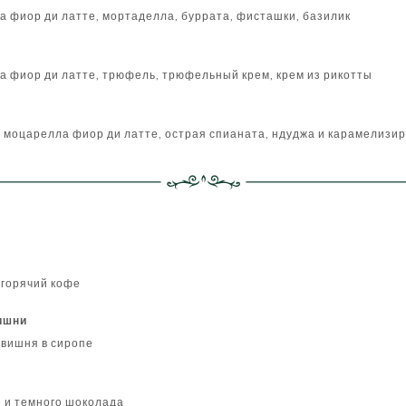
а фиор ди латте, мортаделла, буррата, фисташки, базилик
а фиор ди латте, трюфель, трюфельный крем, крем из рикотты
, моцарелла фиор ди латте, острая спианата, ндуджа и карамелизи
 горячий кофе
ишни
 вишня в сиропе
и и темного шоколада