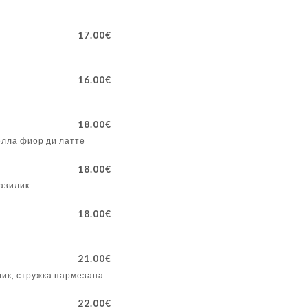
17.00€
16.00€
18.00€
елла фиор ди латте
18.00€
базилик
18.00€
21.00€
лик, стружка пармезана
22.00€