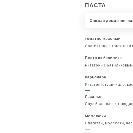
ПАСТА
Свежая домашняя па
томатно-красный
Спагеттони с томатным 
Песто из базилика
Ригатони с базиликовым 
Карбонара
Ригатони, гуанчиале, кр
Лазанья
Соус болоньезе, говяди
Моллюски
Спагетти, моллюски, чес