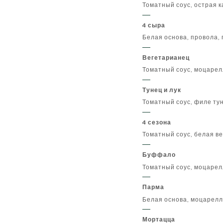
Томатный соус, острая 
4 сыра
Белая основа, провола,
Вегетарианец
Томатный соус, моцарел
Тунец и лук
Томатный соус, филе тун
4 сезона
Томатный соус, белая в
Буффало
Томатный соус, моцарел
Парма
Белая основа, моцарелл
Мортацца