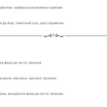
рюфелем, трюфельным кремом и грибами
е де беф, томатный соус, рапс пармезан
ла фиор ди латте, базилик
в масле, маслины, орегано, базилик
блан, моцарелла фиор ди латте, базилик