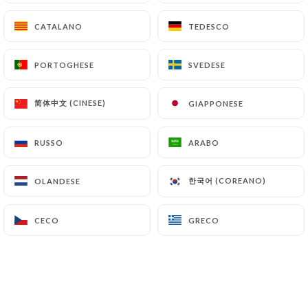
Super Diavola
CATALANO
CATALANO
TEDESCO
TEDESCO
Base di salsa di pomodoro, mozzarella fior di latte,
spianata piccante, 'nduja e cipolle rosse
PORTOGHESE
PORTOGHESE
SVEDESE
SVEDESE
caramellate
20.00€
简体中文 (CINESE)
简体中文 (CINESE)
GIAPPONESE
GIAPPONESE
RUSSO
RUSSO
ARABO
ARABO
한국어 (COREANO)
한국어 (COREANO)
OLANDESE
OLANDESE
DOLCI
Affogato al caffè
CECO
CECO
GRECO
GRECO
Gelato alla vaniglia e caffè caldo
8.00€
Gelato all’amarena